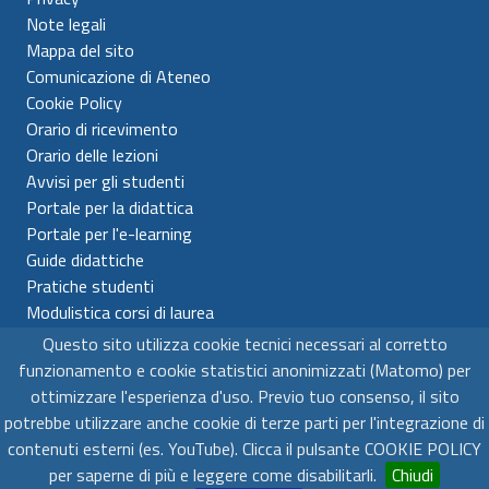
Note legali
Mappa del sito
Comunicazione di Ateneo
Cookie Policy
Orario di ricevimento
Orario delle lezioni
Avvisi per gli studenti
Portale per la didattica
Portale per l'e-learning
Guide didattiche
Pratiche studenti
Modulistica corsi di laurea
Questo sito utilizza cookie tecnici necessari al corretto
Universitá per Stranieri di Siena
funzionamento e cookie statistici anonimizzati (Matomo) per
C.F. 80007610522 - P.IVA 00980510523
ottimizzare l'esperienza d'uso. Previo tuo consenso, il sito
potrebbe utilizzare anche cookie di terze parti per l'integrazione di
contenuti esterni (es. YouTube). Clicca il pulsante COOKIE POLICY
© 2025 Tutti i Diritti sono Riservati
per saperne di più e leggere come disabilitarli.
Chiudi